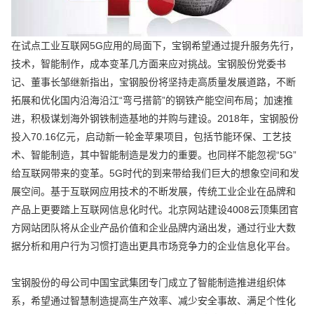
在试点工业互联网5G应用的局面下，宝钢希望通过提升服务先行，
技术，智能制作，成本变革几方面来应对挑战。宝钢股份党委书
记、董事长邹继新指出，宝钢股份将坚持走高质量发展道路，不断
拓展和优化国内沿海沿江“弯弓搭箭”的钢铁产能空间布局；加速推
进，积极谋划海外钢铁制造基地的并购与建设。2018年，宝钢股份
投入70.16亿元，启动新一轮金苹果项目，包括节能环保、工艺技
术、智能制造，其中智能制造是发力的重要。也同样不能忽视“5G”
给互联网带来的变革。5G时代的到来带给我们巨大的想象空间和发
展空间。基于互联网应用技术的不断发展，传统工业企业在品牌和
产品上更要踏上互联网信息化时代。北京网站建设4008云顶集团官
方网站团队将从企业产品价值和企业品牌内涵出发，通过行业大数
据分析和用户行为习惯打造出更具市场竞争力的企业信息化平台。
宝钢股份的母公司中国宝武集团专门成立了智能制造推进组织体
系，希望通过智慧制造提高生产效率、减少安全事故、满足个性化