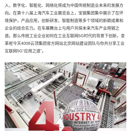
入，数字化、智能化、网络化将成为中国传统制造业未来的发展方
向。在第十八届上海汽车工业展览会上，宝钢集团集中展示了在环
境保护，产品应用，创新研发，智能制造等多个领域的新颖成果和
企业的综合实力。在车展舞台上与用户共探未来汽车产业用钢之
道。那么传统工业企业如何在工业互联网5G时代的背景下创新，变
革呢今天4008云顶集团官方网站北京网站建设团队与你共分享工业
互联网5G“应用之道”。