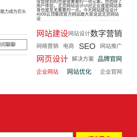
常会提到的也是很重要的一项元素。然而除了
用户体验，北京网站设计UI对企业或是网站本
身也是至关重要的一点。今天网站建设设计
务能力成为巨头
4008云顶集团官方网站跟大家说说北京网站
设
网站建设
数字营销
网站设计
SEO
顾问聊聊
立即咨询
网络营销
电商
网站推广
网页设计
品牌官网
解决方案
网站优化
企业网站
企业官网