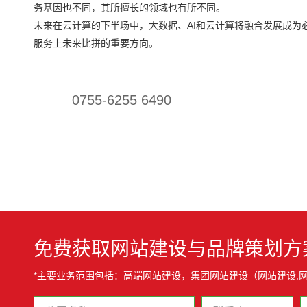
务基因也不同，其所擅长的领域也有所不同。
未来在云计算的下半场中，大数据、AI和云计算将融合发展成为
服务上未来比拼的重要方向。
0755-6255 6490
免费获取网站建设与品牌策划方
*主要业务范围包括：高端网站建设，集团网站建设（网站建设,网