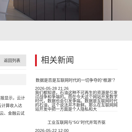
相关新闻
返回列表
数据是否是互联网时代的一切争夺的“根源”？
2026-05-28 21:26
我们都知道，石油这种不可再生的资源是引发
过战争和争端的。而在今天这个网站开发数字
财报显示，云计
时代，数据也会引发争端。数据是互联网时代
的石油，这个说法并不新鲜。那么在互联网网
讯云计算收入达
站开发中把一方面是个人隐私和大
务云、金融云试
工业互联网与“5G”时代并驾齐驱
2026-05-22 12:00