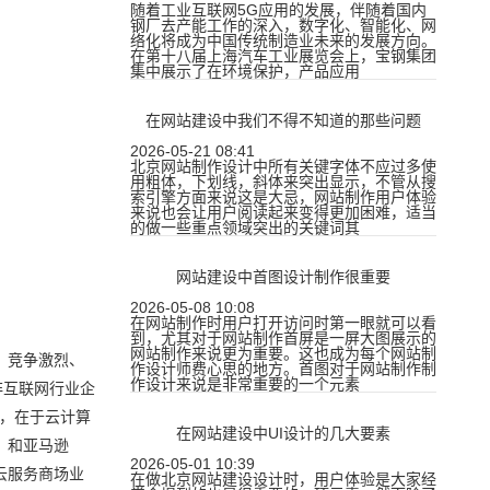
随着工业互联网5G应用的发展，伴随着国内
钢厂去产能工作的深入，数字化、智能化、网
络化将成为中国传统制造业未来的发展方向。
在第十八届上海汽车工业展览会上，宝钢集团
集中展示了在环境保护，产品应用
在网站建设中我们不得不知道的那些问题
2026-05-21 08:41
北京网站制作设计中所有关键字体不应过多使
用粗体，下划线，斜体来突出显示，不管从搜
索引擎方面来说这是大忌，网站制作用户体验
来说也会让用户阅读起来变得更加困难，适当
的做一些重点领域突出的关键词其
网站建设中首图设计制作很重要
2026-05-08 10:08
在网站制作时用户打开访问时第一眼就可以看
到，尤其对于网站制作首屏是一屏大图展示的
网站制作来说更为重要。这也成为每个网站制
、竞争激烈、
作设计师费心思的地方。首图对于网站制作制
作设计来说是非常重要的一个元素
非互联网行业企
势，在于云计算
在网站建设中UI设计的几大要素
、和亚马逊
2026-05-01 10:39
云服务商场业
在做北京网站建设设计时，用户体验是大家经