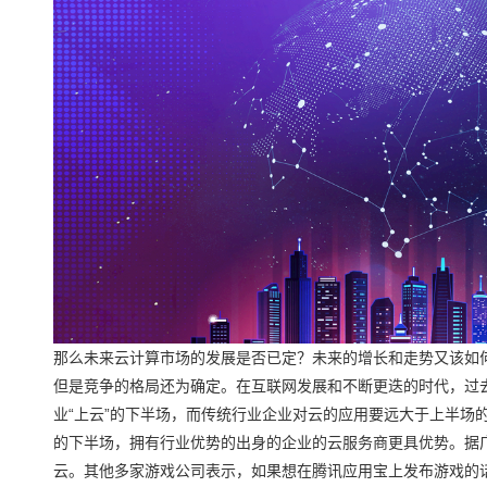
那么未来云计算市场的发展是否已定？未来的增长和走势又该如
但是竞争的格局还为确定。在互联网发展和不断更迭的时代，过去
业“上云”的下半场，而传统行业企业对云的应用要远大于上半场
的下半场，拥有行业优势的出身的企业的云服务商更具优势。据
云。其他多家游戏公司表示，如果想在腾讯应用宝上发布游戏的