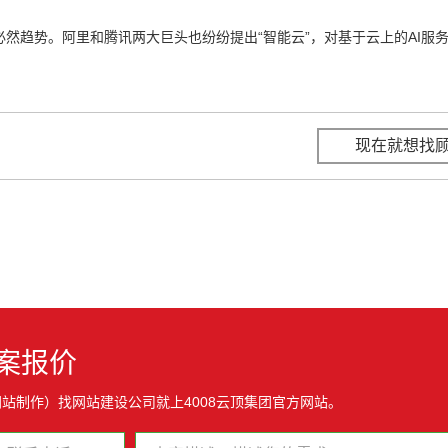
必然趋势。阿里和腾讯两大巨头也纷纷提出“智能云”，对基于云上的AI服
现在就想找
案报价
站制作）找网站建设公司就上4008云顶集团官方网站。