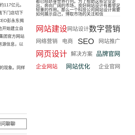
都已经跻身世界行列。为了帮助这些企业走
约117亿元。
出，奔向广阔的市场，良好网站设计有着举足
轻重的作用。那么一个科技公司网站设计需要
线下门店切下
如何展示自己，博取市场的关注和信
EO彭永东揭
网站建设
数字营销
也开始建立自
网站设计
集团官方网站
SEO
网络营销
电商
网站推广
房源信息，以
网页设计
品牌官网
解决方案
网站优化
企业网站
企业官网
源的现象。同样
顾问聊聊
立即咨询