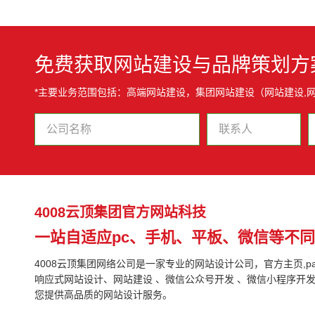
免费获取网站建设与品牌策划方
*主要业务范围包括：高端网站建设，集团网站建设（网站建设,网
4008云顶集团官方网站科技
一站自适应pc、手机、平板、微信等不
4008云顶集团网络公司是一家专业的网站设计公司，官方主页,pa6
响应式网站设计、网站建设 、微信公众号开发 、微信小程序开发
您提供高品质的网站设计服务。