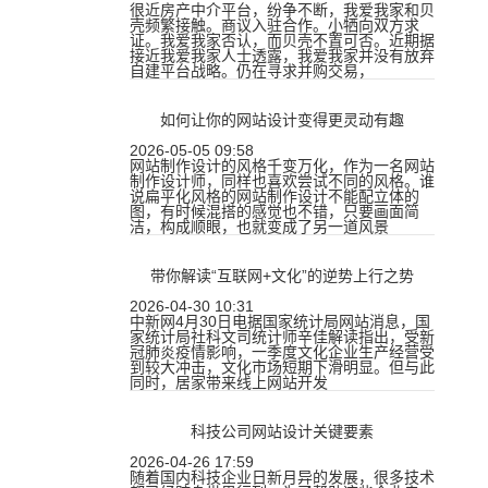
很近房产中介平台，纷争不断，我爱我家和贝
壳频繁接触。商议入驻合作。小牺向双方求
证。我爱我家否认，而贝壳不置可否。近期据
接近我爱我家人士透露，我爱我家并没有放弃
自建平台战略。仍在寻求并购交易，
如何让你的网站设计变得更灵动有趣
2026-05-05 09:58
网站制作设计的风格千变万化，作为一名网站
制作设计师，同样也喜欢尝试不同的风格。谁
说扁平化风格的网站制作设计不能配立体的
图，有时候混搭的感觉也不错，只要画面简
洁，构成顺眼，也就变成了另一道风景
带你解读“互联网+文化”的逆势上行之势
2026-04-30 10:31
中新网4月30日电据国家统计局网站消息，国
家统计局社科文司统计师辛佳解读指出，受新
冠肺炎疫情影响，一季度文化企业生产经营受
到较大冲击，文化市场短期下滑明显。但与此
同时，居家带来线上网站开发
科技公司网站设计关键要素
2026-04-26 17:59
随着国内科技企业日新月异的发展，很多技术