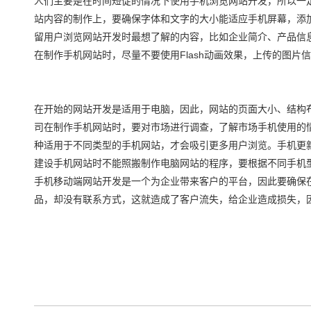
人们主要是在时间短促的情况下使用手机浏览网站开发，所以一
站内容的制作上，要确保字体和文字的大小能适应手机屏幕，添
留用户浏览网站开发时最想了解的内容，比如企业简介、产品信
在制作手机网站时，尽量不要使用Flash动画效果，上传的图
在开始的网站开发是适用于电脑，因此，网站的页面大小、结构
司在制作手机网站时，要对市场进行调查，了解市场手机使用的
种适用于不同类型的手机网站，才会吸引更多用户浏览。手机更
建设手机网站时不能照搬制作电脑网站的程序，要根据不同手机
手机移动端网站开发是一个为企业带来客户的平台，因此要确保
品，却没有联系方式，这就造成了客户流失，给企业造成损失，