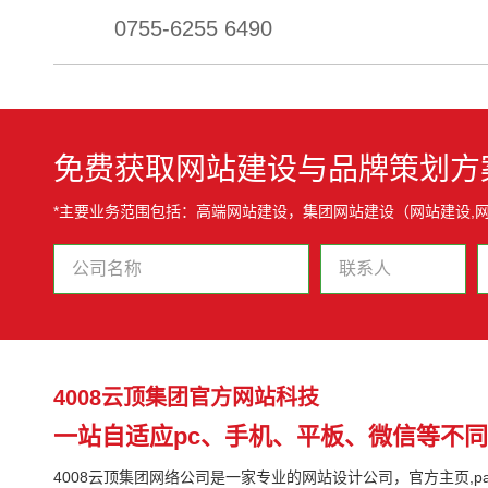
0755-6255 6490
免费获取网站建设与品牌策划方
*主要业务范围包括：高端网站建设，集团网站建设（网站建设,网
4008云顶集团官方网站科技
一站自适应pc、手机、平板、微信等不
4008云顶集团网络公司是一家专业的网站设计公司，官方主页,pa6