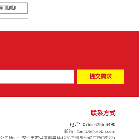
顾问聊聊
立即咨询
联系方式
电话：0755-6255 6490
邮箱：lSmjDt@orpbri.com
公司地址：深圳市罗湖区和平路4226号鸿隆世纪广场E座22s