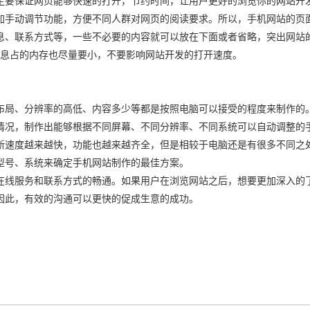
定要保证网页能够快速的打开，节约时间，让用户更好的浏览你的网站开
加手动调节功能，方便不同人群对网页的阅读要求。所以，手机网站的页
息、联系方式等，一些不必要的内容就可以放在下面或者省略，突出网站
片信息占的内存也尽量要小，不要影响网站开发的打开速度。
布局、分辨率的高低、内容多少等都是按照电脑可以接受的程度来制作的
情况，制作出能够根据不同屏幕、不同分辨率、不同系统可以自动调整的
新速度越来越快，功能也越来越齐全，但是相较于电脑还是有很多不同之
型号、系统来确定手机网站制作的最佳方案。
在线服务和联系方式的畅通。如果用户在浏览网站之后，想要更加深入的
因此，有效的沟通可以更快的促成生意的成功。