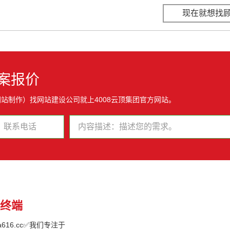
现在就想找
案报价
站制作）找网站建设公司就上4008云顶集团官方网站。
同终端
16.cc✅我们专注于