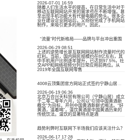
2026-07-01 16:59
随着人们生活水平的提高，在日常生活中对于
移动互联网网站开发的需求也在不断增强。甚
至出现手机功能大有代替电脑的势头。很多企
业在建设企业网站后，又纷纷完成了手机网站
制作，来吸引更多的用户。因此，
“流量”时代新格局——品牌与平台冲出重围
2026-06-29 08:51
上述的逆势增长是互联网网站制作流量时代的
红利。当前，国内网民规模约在8亿左右，其
中手机用户比例逐年提升，已达到97.5%，社
交APP和网络视频分列日常应用前两位。从
2019年全国互联网零售
4008云顶集团官方网站正式签约宁静山居——打造内容+产品+智能化“互联网零售”新平台
2026-06-19 06:36
北京万合兴天科贸有限公司（宁静山居）成立
于二零二零年六月，公司以“引领中国黄酒新
概念”为目标，开创中国黄酒新鲜式喝法。“好
黄酒，温着喝”，温饮黄酒是中国黄酒历来的
传统饮法。温饮的显著特点是酒
趋势利弊时互联网下半场我们应该关注什么？
2026-06-17 17:28