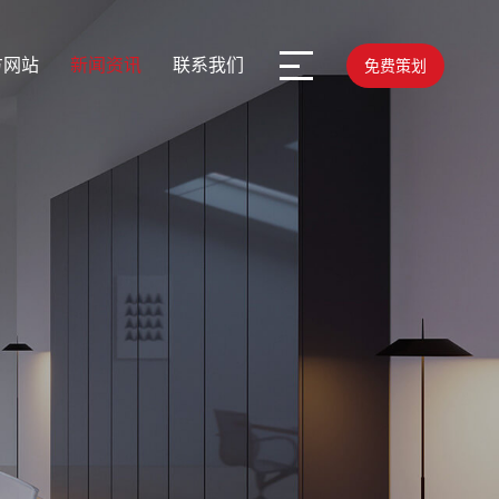
方网站
新闻资讯
联系我们
免费策划