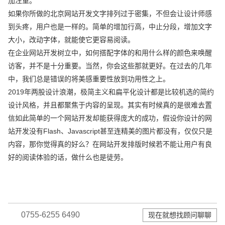
加注重。
如果你所做的北京网站开发文字排列过于密集，不但会让设计师感
到头疼，用户也是一样的。简单的增加行高，中止分段，增加文字
大小，改动字体，就能使它更容易阅读。
在企业网站开发树立中，如何搭配字体的和用什么样的颜色来唤醒
访客，并不是十分重要。当然，你会这些那就更好。在过去的几年
中，我们总是错误的将美感重要性放到功用性之上。
2019年两股设计浪潮，极简主义和扁平化设计都是比较机选的简约
设计风格，并且都聚焦于内容的呈现。其实有时候真的是很难去置
信如此简单的一个网站开发却能获得庞大的成功，假设你设计的网
站开发没有Flash、Javascript甚至连精美的图片都没有，仅仅只是
内容，那你觉得真的好么？在网站开发排版时候若不能让用户有良
好的阅读体验的话，做什么也是徒劳。
0755-6255 6490
现在就想找顾问聊聊