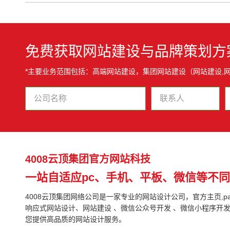
免费获取网站建设与品牌策划方
*主要业务范围包括：高端网站建设，集团网站建设（网站建设,网
4008云顶集团官方网站科技
一站自适应pc、手机、平板、微信等不
4008云顶集团网络公司是一家专业的网站设计公司，官方主页,pa6
响应式网站设计、网站建设 、微信公众号开发 、微信小程序开发
您提供高品质的网站设计服务。