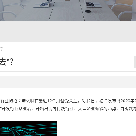
”？
去”？
发行业的招聘与求职在最近12个月备受关注。3月2日，猎聘发布《2020年
网站开发行业从业者，开始出现向传统行业、大型企业倾斜的趋势，并对跳