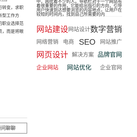
中，困扰着不少的人。导航栏对于一个网站有
着很重要的作用，它能给出指引的方向，引导
行转变，求职
用户快速到达想要浏览的内容地点，让用户在
较短的时间内，找到自己所需要的内
新型工作方
的职业选择范
网站建设
数字营销
网站设计
资，而是将眼
SEO
网络营销
电商
网站推广
网页设计
品牌官网
解决方案
网站优化
企业网站
企业官网
顾问聊聊
立即咨询