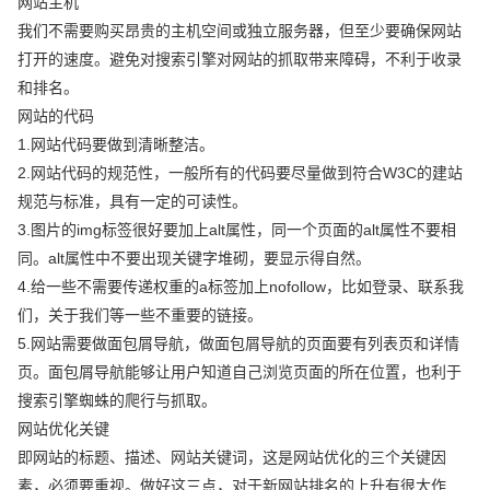
网站主机
我们不需要购买昂贵的主机空间或独立服务器，但至少要确保网站
打开的速度。避免对搜索引擎对网站的抓取带来障碍，不利于收录
和排名。
网站的代码
1.网站代码要做到清晰整洁。
2.网站代码的规范性，一般所有的代码要尽量做到符合W3C的建站
规范与标准，具有一定的可读性。
3.图片的img标签很好要加上alt属性，同一个页面的alt属性不要相
同。alt属性中不要出现关键字堆砌，要显示得自然。
4.给一些不需要传递权重的a标签加上nofollow，比如登录、联系我
们，关于我们等一些不重要的链接。
5.网站需要做面包屑导航，做面包屑导航的页面要有列表页和详情
页。面包屑导航能够让用户知道自己浏览页面的所在位置，也利于
搜索引擎蜘蛛的爬行与抓取。
网站优化关键
即网站的标题、描述、网站关键词，这是网站优化的三个关键因
素，必须要重视。做好这三点，对于新网站排名的上升有很大作