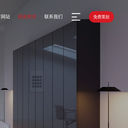
方网站
新闻资讯
联系我们
免费策划