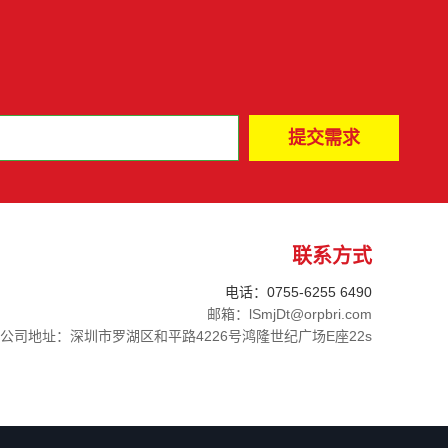
联系方式
电话：0755-6255 6490
邮箱：lSmjDt@orpbri.com
公司地址：深圳市罗湖区和平路4226号鸿隆世纪广场E座22s