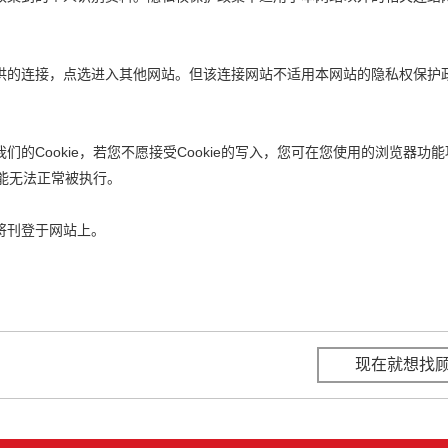
供的连接，点选进入其他网站。但该连接网站不适用本网站的隐私权保护
的Cookie，若您不愿接受Cookie的写入，您可在您使用的浏览器功
功能无法正常被执行。
将刊登于网站上。
现在就想找