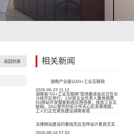
相关新闻
返回列表
湖南产业链以5G+工业互联网
2026-06-23 11:12
湖南省“5G+工业互联网”现场推进会近日在长
沙经开区举行。130家企业负责人集体观摩
5G网站开发智能制造应用场景，体验工业互
联网。20公里外的长沙市天心区芙蓉南路，
工人们正在紧张建设湖南省首
法律网站建设的着陆页应怎样设计更具交互感？
2026-06-16 07:52