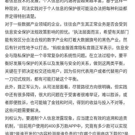
着信息技术的发展，个人信息的内涵将会越来越丰富，基于这样一
种现状，司法实践对于个人信息的保护很可能没办法把每种利益都
界定得特别清楚。
对于一些数据产业领域的企业，往往会产生其正常业务是否会受到
信息安全保护法规政策影响的担忧。“执法层面而言，希望有关部门
能有效区分合法合规的数字产业和打着大数据旗号的黑色产业，然
后有针对性地予以打击。”蚂蚁金服首席隐私官聂正军表示，信息安
全与隐私保护是一个非常复杂的系统性问题。在立法过程中，要平
衡好发展与保护的关系以及发展与安全的关系，做到这两类平衡，
关键在于把决定权交还给用户，因为任何代表用户或者代替用户的
一刀切式规则，都有可能打破这个平衡。
此外，聂正军认为，从司法层面看，尽管路径方向很明确，但实践
中还有很多障碍，很大的问题在于受害者很难举证，难以胜诉，或
者即便胜诉，也可能输了金钱和时间，得到的收益与投入不对等，
这些问题需要解决。
刘权认为，要遏制个人信息泄露现象，应当建立有效的追溯和追责
机制，“目前用户使用的400多万款APP中，究竟有多少款可以实现
追溯?是谁开发的?内容检测是谁负责的?在哪个应用商店下载的?是