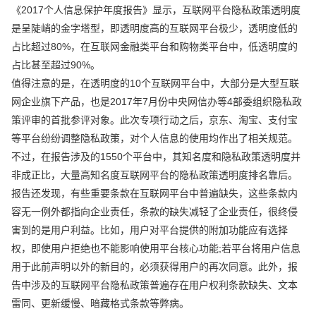
《2017个人信息保护年度报告》显示，互联网平台隐私政策透明度
是呈陡峭的金字塔型，即透明度高的互联网平台极少，透明度低的
占比超过80%，在互联网金融类平台和购物类平台中，低透明度的
占比甚至超过90%。
值得注意的是，在透明度的10个互联网平台中，大部分是大型互联
网企业旗下产品，也是2017年7月份中央网信办等4部委组织隐私政
策评审的首批参评对象。此次专项行动之后，京东、淘宝、支付宝
等平台纷纷调整隐私政策，对个人信息的使用均作出了相关规范。
不过，在报告涉及的1550个平台中，其知名度和隐私政策透明度并
非成正比，大量高知名度互联网平台的隐私政策透明度排名靠后。
报告还发现，有些重要条款在互联网平台中普遍缺失，这些条款内
容无一例外都指向企业责任，条款的缺失减轻了企业责任，很终侵
害到的是用户利益。比如，用户对平台提供的附加功能应有选择
权，即使用户拒绝也不能影响使用平台核心功能;若平台将用户信息
用于此前声明以外的新目的，必须获得用户的再次同意。此外，报
告中涉及的互联网平台隐私政策普遍存在用户权利条款缺失、文本
雷同、更新缓慢、暗藏格式条款等弊病。