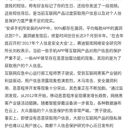
道姓的短信，称有好友标记了你的生日、还给你发送了一段视频。
这些短信背后，是当前互联网产品过度获取用户信息以及对个人信
息保护力度严重不足的现实。
“安卓手机所安装的APP中，90%都存在漏洞，平均每款APP的漏洞
达到7个。漏洞被发现后，修复时间往往长达3个月到半年。”在去年
底召开的“2017年个人信息安全大会”上，赛迪智库网络安全研究所
所长刘权表示，当前一些手机APP等互联网产品对用户信息的保护
严重不足，一些APP甚至存在恶意加载功能的现象，其目的是为了
获取用户的个人信息。
互联网应急中心运行部工程师贾子骁说，受到互联网黑客产业链的
利益驱动，用户信息泄露现象愈演愈烈，木马攻击、安全漏洞利
用、恶意程序开发等现象十分突出，其危害正在不断加剧。“通过监
测发现，从2012年开始，移动恶意程序呈现爆发增长趋势，网络黑
客产业链活动猖獗。随着智能穿戴设备进一步普及，各种数据遍布
在云上，大众面临的个人信息保护形势非常严峻。”贾子骁说。
事实上，即使没有恶意获取用户信息，大部分互联网产品的隐私保
护也难以让用户放心。南都个人信息保护研究中心近日发布的