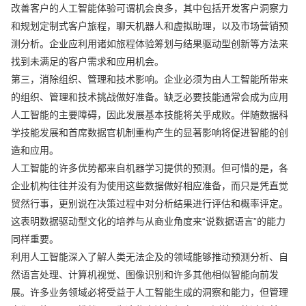
改善客户的人工智能体验可谓机会良多，其中包括开发客户洞察力
和规划定制式客户旅程，聊天机器人和虚拟助理，以及市场营销预
测分析。企业应利用诸如旅程体验筹划与结果驱动型创新等方法来
找到未满足的客户需求和应用机会。
第三，消除组织、管理和技术影响。企业必须为由人工智能所带来
的组织、管理和技术挑战做好准备。缺乏必要技能通常会成为应用
人工智能的主要障碍，因此发展基本技能将关乎成败。伴随数据科
学技能发展和首席数据官机制重构产生的显著影响将促进智能的创
造和应用。
人工智能的许多优势都来自机器学习提供的预测。但可惜的是，各
企业机构往往并没有为使用这些数据做好相应准备，而只是凭直觉
贸然行事，更别说在决策过程中对分析结果进行评估和概率评定。
这表明数据驱动型文化的培养与从商业角度来“说数据语言”的能力
同样重要。
利用人工智能深入了解人类无法企及的领域能够推动预测分析、自
然语言处理、计算机视觉、图像识别和许多其他相似智能向前发
展。许多业务领域必将受益于人工智能生成的洞察和能力，但管理