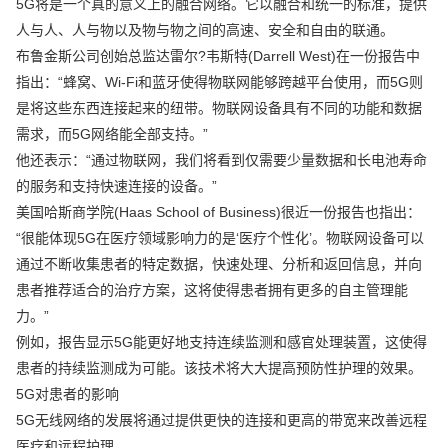
5G将是一个真的意义上的融合网络。它以融合和统一的标准，提供
人与人、人与物以及物与物之间的高速、安全和自由的联通。
布鲁金斯公司创始总监达雷尔?韦斯特(Darrell West)在一份报告中
指出：“蜂窝、Wi-Fi和蓝牙使得物联网能够跨越平台使用，而5G则
是将这些东西连接起来的纽带。物联网设备具有不同的功能和数据
需求，而5G网络能全部支持。”
他还表示：“通过物联网，我们将看到仅需要少量数据和长电池寿命
的服务和支持快速连接的设备。”
美国哈斯商学院(Haas School of Business)很近一份报告也指出：
“很能体现5G在医疗领域影响力的是‘医疗个性化’。物联网设备可以
通过不断收集患者的特定数据，快速处理、分析和返回信息，并向
患者推荐适合的治疗方案，这将使得患者拥有更多的自主管理能
力。”
例如，报告显示5G能更好地支持连续监测和感官处理装置，这使得
患者的持续监测成为可能。该技术将大大提高预防性护理的效果。
5G对患者的影响
5G无线网络的发展将通过提供更快的连接和更高的带宽来改善远程
医疗和远程护理。