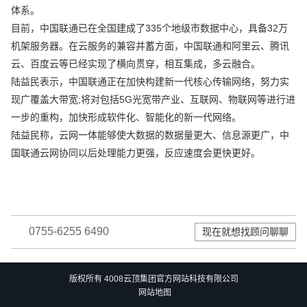
体系。
目前，中国联通已在全国建成了335个地级市数据中心，具备32万
机架服务器。在云服务的兼容并蓄方面，中国联通和阿里云、腾讯
云、百度云等已经实现了横向贯穿，相互集成，多云融合。
陆益民表示，中国联通正在加快构建新一代核心传输网络，努力实
现广覆盖大带宽;将对包括5G光宽带产业、互联网、物联网等进行进
一步的重构，加快形成软件化、智能化的新一代网络。
陆益民称，云网一体能够使大数据的数据量更大、信息源更广，中
国联通云网协同以后处理能力更强，反应速度会更快更好。
0755-6255 6490
现在就想找顾问聊聊
版权所有 4008云顶集团官方网站科技有限公司
网站地图