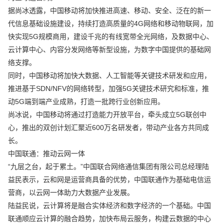
据尚冰透露，中国移动将加快推进高速、移动、安全、泛在的新一
代信息基础设施建设，持续打造高质量的4G网络和移动物联网，加
快实现5G规模商用，建设千兆的有线宽带全光网络，及数据中心、
云计算中心、内容分发网络等新型设施，为数字中国提供的基础网
络支撑。
同时，中国移动将加快大数据、人工智能等关键技术研发和应用，
推进基于SDN/NFV的网络转型，加强5G关键技术研究和标准，推
动5G端到端产业成熟，打造一批跨行业创新应用。
尚冰说，中国移动将通过打造能力开放平台，牵头成立5G联创中
心，推出的双创计划汇聚近600万名研发者，带动产业各方共同成
长。
中国联通：推动云网一体
“九层之台，起于累土。”中国联合网络通信集团有限公司总经理陆
益民表示，云和网是运营商具备的优势，中国联通作为基础电信运
营商，以云网一体助力大数据产业发展。
陆益民说，云计算将是融合实体经济和数字经济的一个基础。中国
联通顺应云计算的融合趋势，加快布局云服务，构建云数据的中心