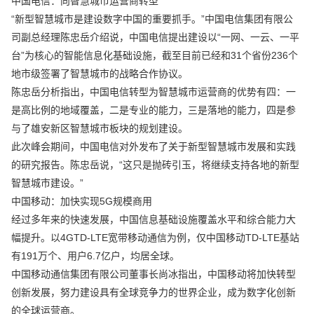
中国电信：向智慧城市运营商转型
“新型智慧城市是建设数字中国的重要抓手。”中国电信集团有限公
司副总经理陈忠岳介绍说，中国电信提出建设以“一网、一云、一平
台”为核心的智能信息化基础设施，截至目前已经和31个省份236个
地市级签署了智慧城市的战略合作协议。
陈忠岳分析指出，中国电信转型为智慧城市运营商的优势有四：一
是高比例的地域覆盖，二是专业的能力，三是落地的能力，四是参
与了雄安新区智慧城市板块的规划建设。
此次峰会期间，中国电信对外发布了关于新型智慧城市发展和实践
的研究报告。陈忠岳说，“这只是抛砖引玉，将继续支持各地的新型
智慧城市建设。”
中国移动：加快实现5G规模商用
经过多年来的快速发展，中国信息基础设施覆盖水平和综合能力大
幅提升。以4GTD-LTE宽带移动通信为例，仅中国移动TD-LTE基站
有191万个、用户6.7亿户，均居全球。
中国移动通信集团有限公司董事长尚冰指出，中国移动将加快转型
创新发展，努力建设具有全球竞争力的世界企业，成为数字化创新
的全球运营商。