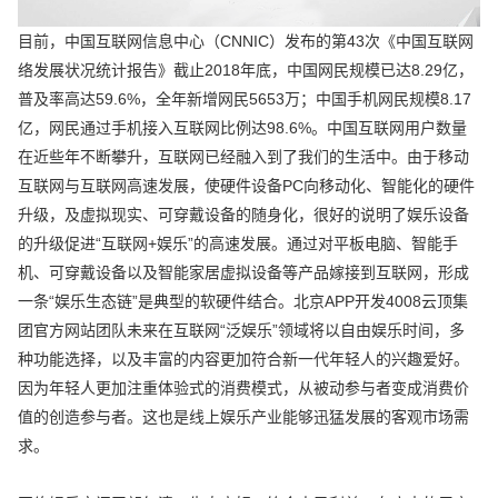
目前，中国互联网信息中心（CNNIC）发布的第43次《中国互联网
络发展状况统计报告》截止2018年底，中国网民规模已达8.29亿，
普及率高达59.6%，全年新增网民5653万；中国手机网民规模8.17
亿，网民通过手机接入互联网比例达98.6%。中国互联网用户数量
在近些年不断攀升，互联网已经融入到了我们的生活中。由于移动
互联网与互联网高速发展，使硬件设备PC向移动化、智能化的硬件
升级，及虚拟现实、可穿戴设备的随身化，很好的说明了娱乐设备
的升级促进“互联网+娱乐”的高速发展。通过对平板电脑、智能手
机、可穿戴设备以及智能家居虚拟设备等产品嫁接到互联网，形成
一条“娱乐生态链”是典型的软硬件结合。北京APP开发4008云顶集
团官方网站团队未来在互联网“泛娱乐”领域将以自由娱乐时间，多
种功能选择，以及丰富的内容更加符合新一代年轻人的兴趣爱好。
因为年轻人更加注重体验式的消费模式，从被动参与者变成消费价
值的创造参与者。这也是线上娱乐产业能够迅猛发展的客观市场需
求。