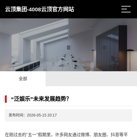
云顶集团-4008云顶官方网站
全部
“泛娱乐”未来发展趋势？
发布时间：2026-05-15 20:17
在刚过去的“五一”假期里，许多网友通过微博、朋友圈、抖音等平