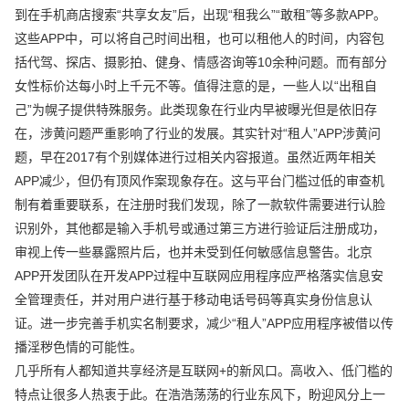
到在手机商店搜索“共享女友”后，出现“租我么”“敢租”等多款APP。
这些APP中，可以将自己时间出租，也可以租他人的时间，内容包
括代驾、探店、摄影拍、健身、情感咨询等10余种问题。而有部分
女性标价达每小时上千元不等。值得注意的是，一些人以“出租自
己”为幌子提供特殊服务。此类现象在行业内早被曝光但是依旧存
在，涉黄问题严重影响了行业的发展。其实针对“租人”APP涉黄问
题，早在2017有个别媒体进行过相关内容报道。虽然近两年相关
APP减少，但仍有顶风作案现象存在。这与平台门槛过低的审查机
制有着重要联系，在注册时我们发现，除了一款软件需要进行认脸
识别外，其他都是输入手机号或通过第三方进行验证后注册成功，
审视上传一些暴露照片后，也并未受到任何敏感信息警告。北京
APP开发团队在开发APP过程中互联网应用程序应严格落实信息安
全管理责任，并对用户进行基于移动电话号码等真实身份信息认
证。进一步完善手机实名制要求，减少“租人”APP应用程序被借以传
播淫秽色情的可能性。
几乎所有人都知道共享经济是互联网+的新风口。高收入、低门槛的
特点让很多人热衷于此。在浩浩荡荡的行业东风下，盼迎风分上一