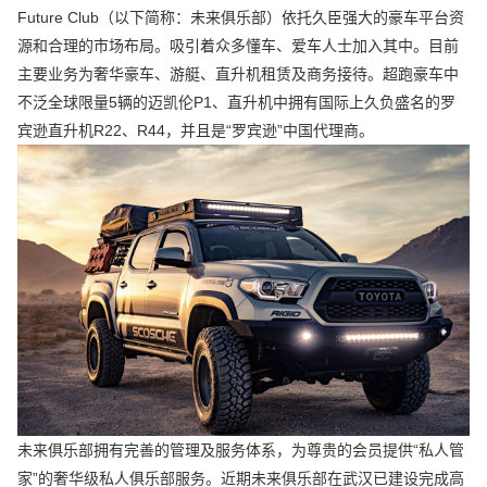
Future Club（以下简称：未来俱乐部）依托久臣强大的豪车平台资
源和合理的市场布局。吸引着众多懂车、爱车人士加入其中。目前
主要业务为奢华豪车、游艇、直升机租赁及商务接待。超跑豪车中
不泛全球限量5辆的迈凯伦P1、直升机中拥有国际上久负盛名的罗
宾逊直升机R22、R44，并且是“罗宾逊”中国代理商。
未来俱乐部拥有完善的管理及服务体系，为尊贵的会员提供“私人管
家”的奢华级私人俱乐部服务。近期未来俱乐部在武汉已建设完成高