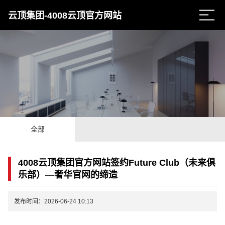
云顶集团-4008云顶官方网站
全部
4008云顶集团官方网站签约Future Club（未来俱
乐部）—奢华官网的缔造
发布时间：2026-06-24 10:13