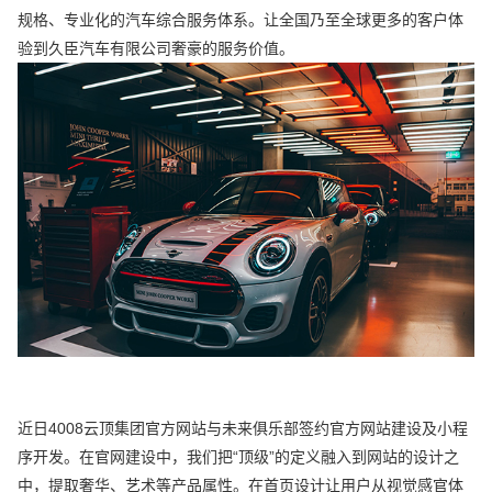
规格、专业化的汽车综合服务体系。让全国乃至全球更多的客户体
验到久臣汽车有限公司奢豪的服务价值。
近日4008云顶集团官方网站与未来俱乐部签约官方网站建设及小程
序开发。在官网建设中，我们把“顶级”的定义融入到网站的设计之
中，提取奢华、艺术等产品属性。在首页设计让用户从视觉感官体