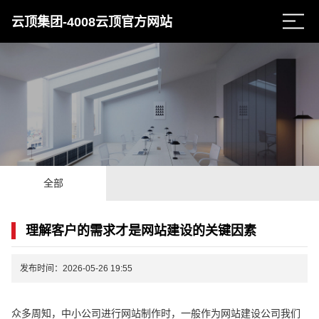
云顶集团-4008云顶官方网站
全部
理解客户的需求才是网站建设的关键因素
发布时间：2026-05-26 19:55
众多周知，中小公司进行网站制作时，一般作为网站建设公司我们