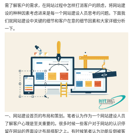
需了解客户的需求，在网站过程中怎样打消客户的顾虑，将网站建
设的种种因素考虑进来是每一个网站建设人员思考的问题。下面我
们就网站建设中关键的细节和客户在意的细节因素和大家详细分析
一下。
一、网站建设首页的布局和策划。笔者认为作为一个网站建设人员
了解客户心理是至关重要的。很多时候一些客户对于网站的认识停
留在网站的界面设计布局搭配之上。有时候笔者认为功能反倒被客