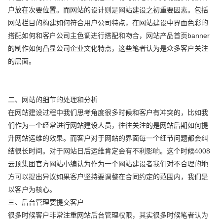
户放在次要位置。而网站的设计则是网站建设之初重要因素。包括
网站栏目的构建如何符合用户公司特点，在网站建设中界面色彩的
搭配如何和客户公司主色调进行搭配和吻合，网站产品首页banner
的制作如何凸显公司企业文化特点，这些笔者认为是众多客户关注
的层面。
二、网站的细节的处理和分析
在网站建设过程中我们思考角度很多时候和客户有冲突的，比如我
们作为一个经常进行网站建设人员，往往关注的是网站后期如何提
升网站运维的效果。而客户对于网站的界面每一个细节问题都会纠
结很长时间。对于网站日后运维肯定会有不利影响。这个时候4008
云顶集团官方网站小编认为作为一个网站建设者我们对不合理的地
方可以提出异议如果客户坚持要调整在合同约定的范围内，我们是
以客户为核心。
三、后台管理要提交客户
很多时候客户非常注重网站后台管理权限，其实很多时候笔者认为