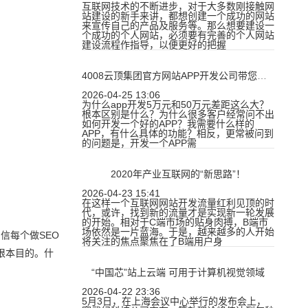
互联网技术的不断进步，对于大多数刚接触网
站建设的新手来讲，都想创建一个成功的网站
来宣传自己的产品及服务等。那么想要建设一
个成功的个人网站，必须要有完善的个人网站
建设流程作指导，以便更好的把握
4008云顶集团官方网站APP开发公司带您了解APP开发的价格差距在哪里
2026-04-25 13:06
为什么app开发5万元和50万元差距这么大？
根本区别是什么？为什么很多客户经常问不出
如何开发一个好的APP？我需要什么样的
APP，有什么具体的功能？相反，更常被问到
的问题是，开发一个APP需
2020年产业互联网的“新思路”！
2026-04-23 15:41
在这样一个互联网网站开发流量红利见顶的时
代，或许，找到新的流量才是实现新一轮发展
的开始。相对于C端市场的贴身肉搏，B端市
场依然是一片蓝海。于是，越来越多的人开始
信每个做SEO
将关注的焦点聚焦在了B端用户身
根本目的。什
“中国芯”站上云端 可用于计算机视觉领域
2026-04-22 23:36
5月3日，在上海会议中心举行的发布会上，