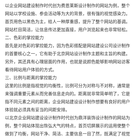
以企业网站建设制作时代创为费恩莱斯设计制作的网站为例，整个
网站以学校设施、参会活动等为大的背景，很有强的视觉感染力。
首页用色以黑色为主，给人一种厚重感，提升了整个网站的基调。
网站栏目简洁，让信息传达更加直接，用户浏览起来也非常轻松。
二、色彩的掌控能力
首先是对色彩的掌控能力，因为色彩搭配是网站建设公司设计制作
的首要核心之一，它有助于北京网站设计制作主题和主旨的构建。
另外，其还具有心理层面的作用，也就是说颜色能够影响网站访客
看待网站用户体验的方式。
三、比例与距离的掌控能力
这里的比例是指视觉的均衡性，比例可分为对称与不对称，通常是
来强调重要元素从而完善信息走向的。距离就非常简单明了，它是
指不同元素之间的距离，企业网站建设设计制作想要有良好的用户
体验就必须具有妥当的间距安排。
以北京企业网站建设设计制作时代创为鼎洋装饰设计制作的网站为
例，整个网站体现出恢弘大气的特点，首页切屏展示的运用使整个
做到了均衡，网站干净、简洁、主要信息一目了然，既满足了视觉