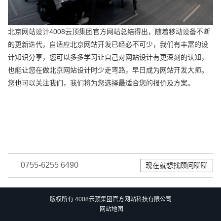
北京网站设计4008云顶集团官方网站总结得出，随着移动设备不断
的更新迭代，自适应北京网站开发已经必不可少，我们有丰富的设
计知识分享，您可以多多学习让自己对网站设计有更深刻的认知，
也能让您在做北京网站设计时少走弯路，早日成为网站开发大师。
您也可以关注我们，我们将为您选择最适合您的报价及方案。
0755-6255 6490
现在就想找顾问聊聊
版权所有 4008云顶集团官方网站科技有限公司
网站地图