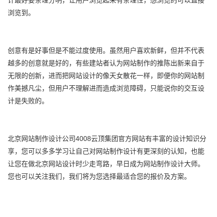
浏览到。
创意有是好事但是不能过度使用。虽然用户喜欢新鲜，但并不代表
越多的创意就是好的，有些建站者认为网站制作的推陈出新来自于
无限的创新，进而把网站设计的像天女散花一样，即便你的网站制
作美撼凡尘，但用户不理解进而造成浏览障碍，只能说你的交互设
计是失败的。
北京网站制作设计公司4008云顶集团官方网站有丰富的设计知识分
享，您可以多多学习让自己对网站制作设计有更深刻的认知，也能
让您在做北京网站设计时少走弯路，早日成为网站制作设计大师。
您也可以关注我们，我们将为您选择最适合您的报价及方案。