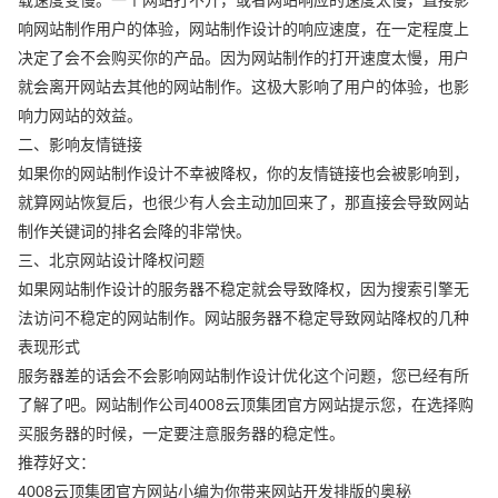
响网站制作用户的体验，网站制作设计的响应速度，在一定程度上
决定了会不会购买你的产品。因为网站制作的打开速度太慢，用户
就会离开网站去其他的网站制作。这极大影响了用户的体验，也影
响力网站的效益。
二、影响友情链接
如果你的网站制作设计不幸被降权，你的友情链接也会被影响到，
就算网站恢复后，也很少有人会主动加回来了，那直接会导致网站
制作关键词的排名会降的非常快。
三、北京网站设计降权问题
如果网站制作设计的服务器不稳定就会导致降权，因为搜索引擎无
法访问不稳定的网站制作。网站服务器不稳定导致网站降权的几种
表现形式
服务器差的话会不会影响网站制作设计优化这个问题，您已经有所
了解了吧。网站制作公司4008云顶集团官方网站提示您，在选择购
买服务器的时候，一定要注意服务器的稳定性。
推荐好文：
4008云顶集团官方网站小编为你带来网站开发排版的奥秘